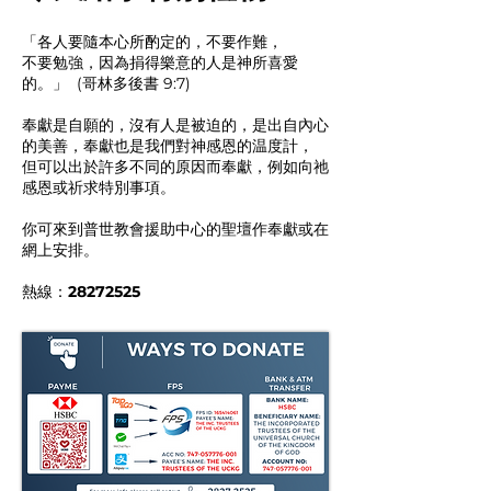
「各人要隨本心所酌定的，不要作難，
不要勉強，因為捐得樂意的人是神所喜愛
的。」 (哥林多後書 9:7)
奉獻是自願的，沒有人是被迫的，是出自內心
的美善，奉獻也是我們對神感恩的温度計，
但可以出於許多不同的原因而奉獻，例如向祂
感恩或祈求特別事項。
你可來到普世教會援助中心的聖壇作奉獻或在
網上安排。
熱線：
28272525