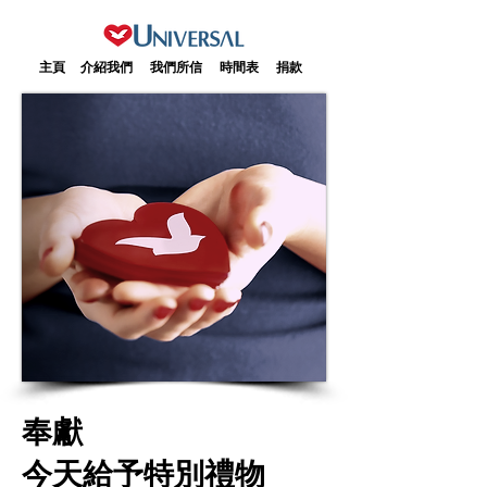
主頁
介紹我們
我們所信
時間表
捐款
奉獻
今天給予特別禮物