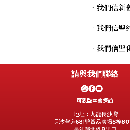
・我們信新
・我們信聖
・我們信聖
請與我們聯絡
可親臨本會探訪
地址：九龍長沙灣
長沙灣道681號貿易廣場8樓80
長沙灣地鉄B出口